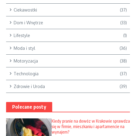
Ciekawostki
(37)
Dom i Wnętrze
(33)
Lifestyle
(1)
Moda i styl
(36)
Motoryzacja
(38)
Technologia
(37)
Zdrowie i Uroda
(39)
Polecane posty
Kiedy pranie na dowóz w Krakowie sprawdza
się w firmie, mieszkaniu i apartamencie na
wynajem?