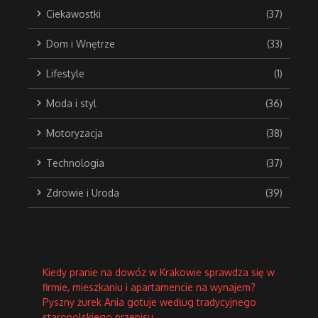
Ciekawostki
(37)
Dom i Wnętrze
(33)
Lifestyle
(1)
Moda i styl
(36)
Motoryzacja
(38)
Technologia
(37)
Zdrowie i Uroda
(39)
Kiedy pranie na dowóz w Krakowie sprawdza się w
firmie, mieszkaniu i apartamencie na wynajem?
Pyszny żurek Ania gotuje według tradycyjnego
staropolskiego przepisu