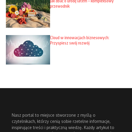
Jak dbać o urodę latem – kompleksowy
przewodnik
Cloud w innowacjach biznesowych:
Przyspiesz swój rozwój
Nasz portal to miejsce stworzone z myślą o
czytelnikach, którzy cenią sobie rzetelne informacje,
inspirujące treści i praktyczną wiedzę. Każdy artykuł to