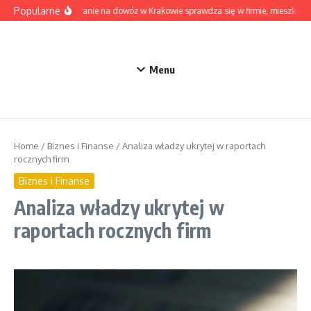
Przejdź do treści
Popularne
Kiedy pranie na dowóz w Krakowie sprawdza się w firmie, mieszkaniu
Menu
Home
/
Biznes i Finanse
/
Analiza władzy ukrytej w raportach
rocznych firm
Biznes i Finanse
Analiza władzy ukrytej w
raportach rocznych firm