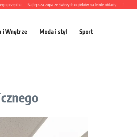
zepisu
Najlepsza zupa ze świeżych ogórków na letnie obiady
Zupa wonton jak
 i Wnętrze
Moda i styl
Sport
icznego