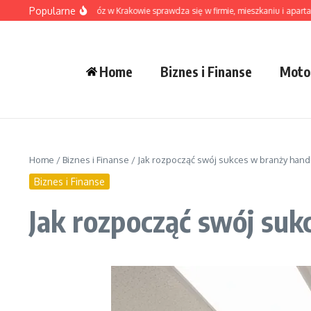
Przejdź do treści
Popularne
iedy pranie na dowóz w Krakowie sprawdza się w firmie, mieszkaniu i apartamenci
Home
Biznes i Finanse
Moto
Home
/
Biznes i Finanse
/
Jak rozpocząć swój sukces w branży hand
Biznes i Finanse
Jak rozpocząć swój suk