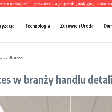
e na wynajem?
Pyszny żurek Ania gotuje według tradycyjnego staropolskiego pr
ryzacja
Technologia
Zdrowie i Uroda
Dom
lu detalicznego
ces w branży handlu detal