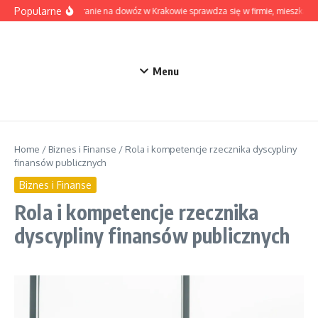
Przejdź do treści
Popularne
Kiedy pranie na dowóz w Krakowie sprawdza się w firmie, mieszkaniu
Menu
Home
/
Biznes i Finanse
/
Rola i kompetencje rzecznika dyscypliny
finansów publicznych
Biznes i Finanse
Rola i kompetencje rzecznika
dyscypliny finansów publicznych