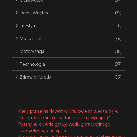
Dom i Wnętrze
(33)
Lifestyle
(1)
Moda i styl
(36)
Motoryzacja
(38)
Technologia
(37)
Zdrowie i Uroda
(39)
Kiedy pranie na dowóz w Krakowie sprawdza się w
firmie, mieszkaniu i apartamencie na wynajem?
Pyszny żurek Ania gotuje według tradycyjnego
staropolskiego przepisu
Najlepsza zupa ze świeżych ogórków na letnie obiady