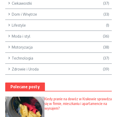
Ciekawostki
(37)
Dom i Wnętrze
(33)
Lifestyle
(1)
Moda i styl
(36)
Motoryzacja
(38)
Technologia
(37)
Zdrowie i Uroda
(39)
Polecane posty
Kiedy pranie na dowóz w Krakowie sprawdza
się w firmie, mieszkaniu i apartamencie na
wynajem?