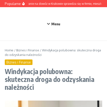
Przejdź do treści
Popularne
Kiedy pranie na dowóz w Krakowie sprawdza się w firmie, mieszkaniu
Menu
Home
/
Biznes i Finanse
/
Windykacja polubowna: skuteczna droga
do odzyskania należności
Biznes i Finanse
Windykacja polubowna:
skuteczna droga do odzyskania
należności