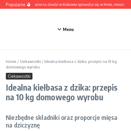
Przejdź do treści
Popularne
Kiedy pranie na dowóz w Krakowie sprawdza się w firmie, mieszkaniu
Menu
Home
/
Ciekawostki
/
Idealna kiełbasa z dzika: przepis na 10 kg
domowego wyrobu
Ciekawostki
Idealna kiełbasa z dzika: przepis
na 10 kg domowego wyrobu
Niezbędne składniki oraz proporcje mięsa
na dziczyznę