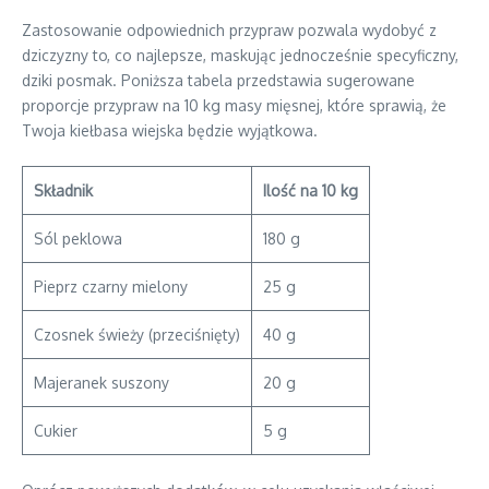
Zastosowanie odpowiednich przypraw pozwala wydobyć z
dziczyzny to, co najlepsze, maskując jednocześnie specyficzny,
dziki posmak. Poniższa tabela przedstawia sugerowane
proporcje przypraw na 10 kg masy mięsnej, które sprawią, że
Twoja kiełbasa wiejska będzie wyjątkowa.
Składnik
Ilość na 10 kg
Sól peklowa
180 g
Pieprz czarny mielony
25 g
Czosnek świeży (przeciśnięty)
40 g
Majeranek suszony
20 g
Cukier
5 g