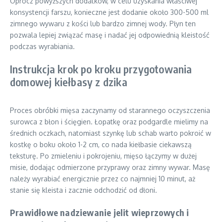
Oprócz powyższych dodatków, w celu uzyskania właściwej
konsystencji farszu, konieczne jest dodanie około 300-500 ml
zimnego wywaru z kości lub bardzo zimnej wody. Płyn ten
pozwala lepiej związać masę i nadać jej odpowiednią kleistość
podczas wyrabiania.
Instrukcja krok po kroku przygotowania
domowej kiełbasy z dzika
Proces obróbki mięsa zaczynamy od starannego oczyszczenia
surowca z błon i ścięgien. Łopatkę oraz podgardle mielimy na
średnich oczkach, natomiast szynkę lub schab warto pokroić w
kostkę o boku około 1-2 cm, co nada kiełbasie ciekawszą
teksturę. Po zmieleniu i pokrojeniu, mięso łączymy w dużej
misie, dodając odmierzone przyprawy oraz zimny wywar. Masę
należy wyrabiać energicznie przez co najmniej 10 minut, aż
stanie się kleista i zacznie odchodzić od dłoni.
Prawidłowe nadziewanie jelit wieprzowych i