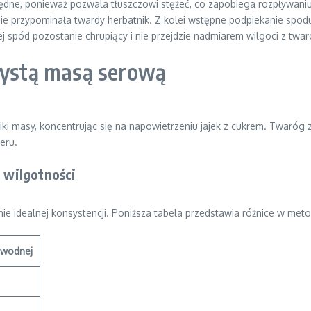
ędne, ponieważ pozwala tłuszczowi stężeć, co zapobiega rozpływaniu
nie przypominała twardy herbatnik. Z kolei wstępne podpiekanie spodu
spód pozostanie chrupiący i nie przejdzie nadmiarem wilgoci z twar
szystą masą serową
niki masy, koncentrując się na napowietrzeniu jajek z cukrem. Twaró
eru.
j wilgotności
ie idealnej konsystencji. Poniższa tabela przedstawia różnice w meto
i wodnej