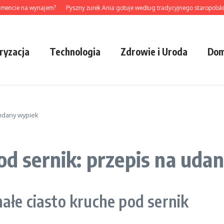
cie na wynajem?
Pyszny żurek Ania gotuje według tradycyjnego staropolskiego 
ryzacja
Technologia
Zdrowie i Uroda
Dom
 udany wypiek
pod sernik: przepis na uda
ałe ciasto kruche pod sernik