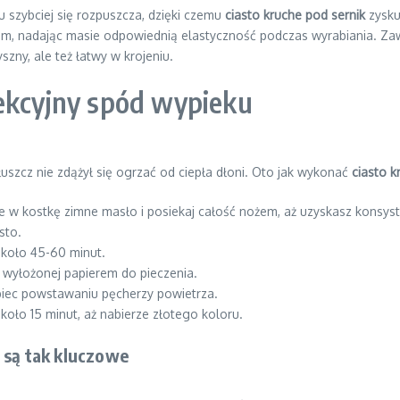
u szybciej się rozpuszcza, dzięki czemu
ciasto kruche pod sernik
zysku
asłem, nadając masie odpowiednią elastyczność podczas wyrabiania. 
zny, ale też łatwy w krojeniu.
fekcyjny spód wypieku
uszcz nie zdążył się ogrzać od ciepła dłoni. Oto jak wykonać
ciasto k
e w kostkę zimne masło i posiekaj całość nożem, aż uzyskasz konsyst
sto.
około 45-60 minut.
y wyłożonej papierem do pieczenia.
biec powstawaniu pęcherzy powietrza.
oło 15 minut, aż nabierze złotego koloru.
 są tak kluczowe