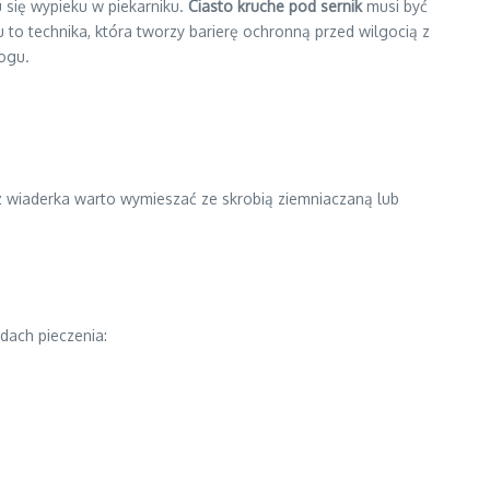
 się wypieku w piekarniku.
Ciasto kruche pod sernik
musi być
 to technika, która tworzy barierę ochronną przed wilgocią z
ogu.
g z wiaderka warto wymieszać ze skrobią ziemniaczaną lub
dach pieczenia: