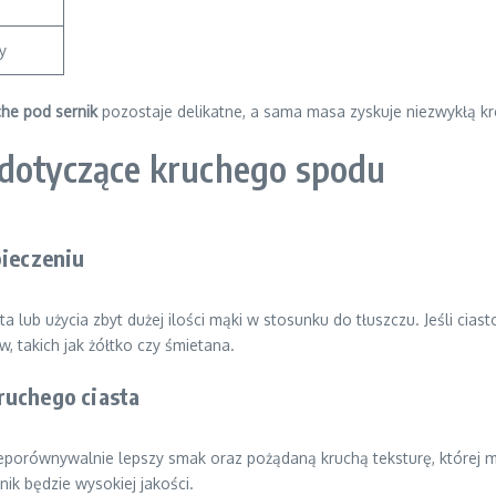
y
che pod sernik
pozostaje delikatne, a sama masa zyskuje niezwykłą k
 dotyczące kruchego spodu
pieczeniu
 lub użycia zbyt dużej ilości mąki w stosunku do tłuszczu. Jeśli cia
, takich jak żółtko czy śmietana.
ruchego ciasta
porównywalnie lepszy smak oraz pożądaną kruchą teksturę, której ma
k będzie wysokiej jakości.