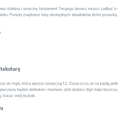
owiło stabilny i smaczny fundament Twojego deseru, musisz zadbać o w
eku. Poniżej znajdziesz listę niezbędnych składników, które pozwolą 
u
 teksturę
czu do mąki, która wynosi zazwyczaj 1:2. Oznacza to, że na każdą je
pieczeniu będzie delikatne i maślane. Jeśli dodasz zbyt mało tłuszczu
, tracąc swój kształt.
du