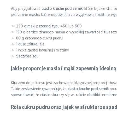
Aby przygotować
ciasto kruche pod sernik
, które będzie stan
jest zimne masło, które odpowiada za wyjątkową strukturę wypi
250 g mąki pszennej typu 450 lub 500
150 g bardzo zimnego masła o wysokiej zawartości tłuszcz
80 g drobnego cukru pudru
1 duże żółtko jaja
1 łyżka gęstej kwaśnej śmietany
Szczypta soli
Jakie proporcje masła i mąki zapewnią idealną
Kluczem do sukcesu jest zachowanie klasycznej proporcji tłusz
Takie zestawienie gwarantuje, że
ciasto kruche pod sernik
po u
spowodować, że ciasto skurczy się w trakcie obróbki termicznej
Rola cukru pudru oraz jajek w strukturze spo