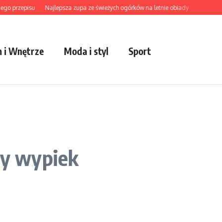
przepisu
Najlepsza zupa ze świeżych ogórków na letnie obiady
Zupa wonton j
 i Wnętrze
Moda i styl
Sport
ny wypiek