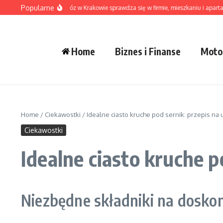
Przejdź do treści
Popularne
Kiedy pranie na dowóz w Krakowie sprawdza się w firmie, mieszkaniu i apartamen
Home
Biznes i Finanse
Moto
Home
/
Ciekawostki
/
Idealne ciasto kruche pod sernik: przepis na
Ciekawostki
Idealne ciasto kruche 
Niezbędne składniki na doskon