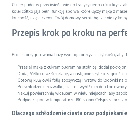
Cukier puder w przeciwieństwie do tradycyjnego cukru kryształ
kolei żółtko jaja pełni funkcję spoiwa, które łączy mąkę z m
kruchość, dzięki czemu Twój domowy sernik będzie nie tylko pys
Przepis krok po kroku na per
Proces przygotowania bazy wymaga precyzji i szybkości, aby tł
Przesiej mąkę z cukrem pudrem na stolnicę, dodaj pokrojon
Dodaj żółtko oraz śmietanę, a następnie szybko zagnieć cia
Gotową kulę owiń folią spożywczą i wstaw do lodówki na 
Po schłodzeniu rozwałkuj ciasto i wyłóż nim dno tortownic
Nakłuj powierzchnię widelcem w wielu miejscach, aby zapo
Podpiecz spód w temperaturze 180 stopni Celsjusza przez ok
Dlaczego schłodzenie ciasta oraz podpiekanie