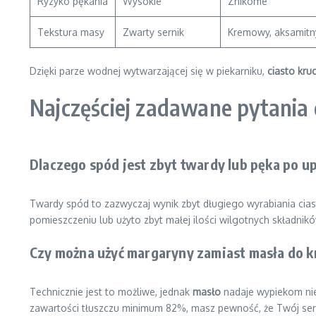
Ryzyko pękania
Wysokie
Znikome
Tekstura masy
Zwarty sernik
Kremowy, aksamitn
Dzięki parze wodnej wytwarzającej się w piekarniku,
ciasto kru
Najczęściej zadawane pytania
Dlaczego spód jest zbyt twardy lub pęka po u
Twardy spód to zazwyczaj wynik zbyt długiego wyrabiania ciasta
pomieszczeniu lub użyto zbyt małej ilości wilgotnych składników
Czy można użyć margaryny zamiast masła do k
Technicznie jest to możliwe, jednak
masło
nadaje wypiekom nie
zawartości tłuszczu minimum 82%, masz pewność, że Twój serni