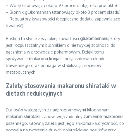
– Wodę (stanowiącą około 97 procent objętości produktu)
– Błonnik glukomannan (stanowiący około 3 procent składu)
– Regulatory kwasowości (bezpieczne dodatki zapewniające
trwałość)
Roślina ta słynie z wysokiej zawartości
glukomannanu
, który
jest rozpuszczalnym błonnikiem o niezwykłej zdolności do
pęcznienia w przewodzie pokarmowym. Dzięki temu
spożywanie
makaronu konjac
sprzyja zdrowiu układu
trawiennego oraz pomaga w stabilizacji procesów
metabolicznych.
Zalety stosowania makaronu shirataki w
dietach redukcyjnych
Dla osób walczących z nadprogramowymi kilogramami
makaron shirataki
stanowi wręcz idealny
zamiennik makaronu
pszennego. Główną zaletą jest jego znikoma kaloryczność, co
pozwala na tworzenie dużych objętościowo posiłków przy