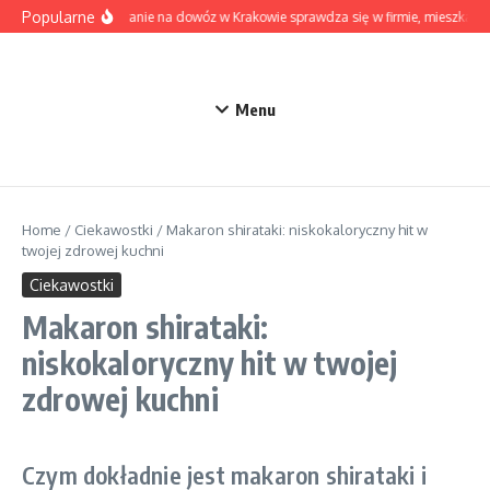
Przejdź do treści
Popularne
Kiedy pranie na dowóz w Krakowie sprawdza się w firmie, mieszkaniu
Menu
Home
/
Ciekawostki
/
Makaron shirataki: niskokaloryczny hit w
twojej zdrowej kuchni
Ciekawostki
Makaron shirataki:
niskokaloryczny hit w twojej
zdrowej kuchni
Czym dokładnie jest makaron shirataki i