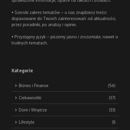
sprawdzone informacje, oparte na faktach i źródłach.
• Szeroki zakres tematów – u nas znajdziesz treści
dopasowane do Twoich zainteresowań: od aktualności,
przez poradniki, po analizy i opinie.
• Przystępny język – piszemy jasno i zrozumiale, nawet o
trudnych tematach.
Kategorie
Biznes i Finanse
(56)
Ciekawostki
(37)
Dom i Wnętrze
(33)
Lifestyle
(1)