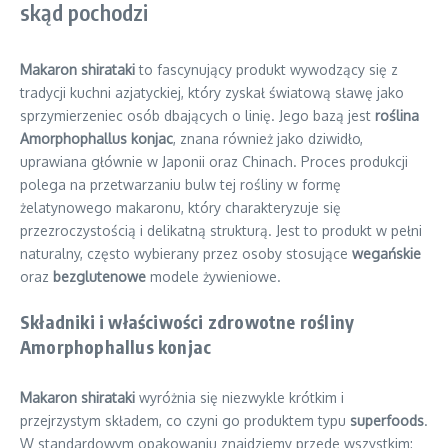
skąd pochodzi
Makaron shirataki
to fascynujący produkt wywodzący się z
tradycji kuchni azjatyckiej, który zyskał światową sławę jako
sprzymierzeniec osób dbających o linię. Jego bazą jest
roślina
Amorphophallus konjac
, znana również jako dziwidło,
uprawiana głównie w Japonii oraz Chinach. Proces produkcji
polega na przetwarzaniu bulw tej rośliny w formę
żelatynowego makaronu, który charakteryzuje się
przezroczystością i delikatną strukturą. Jest to produkt w pełni
naturalny, często wybierany przez osoby stosujące
wegańskie
oraz
bezglutenowe
modele żywieniowe.
Składniki i właściwości zdrowotne rośliny
Amorphophallus konjac
Makaron shirataki
wyróżnia się niezwykle krótkim i
przejrzystym składem, co czyni go produktem typu
superfoods
.
W standardowym opakowaniu znajdziemy przede wszystkim: