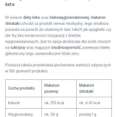
keto
W świecie
diety keto
oraz
niskowęglowodanowej
,
makaron
shirataki
uchodzi za produkt niemal niezbędny. Jego struktura
pozwala na powrót do ulubionych dań, takich jak spaghetti czy
stir-fry, bez konieczności rezygnacji z limitów
węglowodanowych. Jest to opcja doskonała dla osób chorych
na
cukrzycę
oraz mających
insulinooporność
, ponieważ indeks
glikemiczny tego zamiennika jest bliski zeru.
Poniższa tabela przedstawia porównanie wartości odżywczych
w 100 gramach produktu:
Makaron
Makaron
Cecha produktu
pszenny
shirataki
Kalorie
ok. 150 kcal
ok. 6-10 kcal
Węglowodany
ok. 30 g
poniżej 1 g