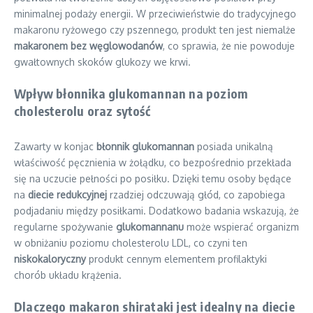
minimalnej podaży energii. W przeciwieństwie do tradycyjnego
makaronu ryżowego czy pszennego, produkt ten jest niemalże
makaronem bez węglowodanów
, co sprawia, że nie powoduje
gwałtownych skoków glukozy we krwi.
Wpływ błonnika glukomannan na poziom
cholesterolu oraz sytość
Zawarty w konjac
błonnik glukomannan
posiada unikalną
właściwość pęcznienia w żołądku, co bezpośrednio przekłada
się na uczucie pełności po posiłku. Dzięki temu osoby będące
na
diecie redukcyjnej
rzadziej odczuwają głód, co zapobiega
podjadaniu między posiłkami. Dodatkowo badania wskazują, że
regularne spożywanie
glukomannanu
może wspierać organizm
w obniżaniu poziomu cholesterolu LDL, co czyni ten
niskokaloryczny
produkt cennym elementem profilaktyki
chorób układu krążenia.
Dlaczego makaron shirataki jest idealny na diecie