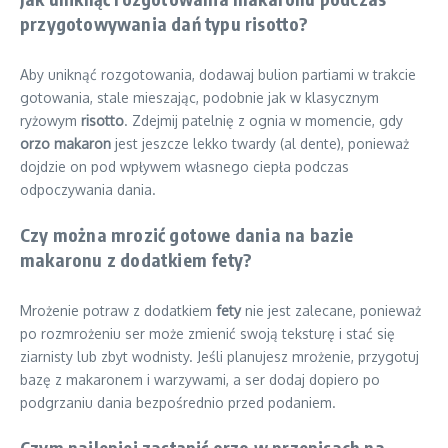
przygotowywania dań typu risotto?
Aby uniknąć rozgotowania, dodawaj bulion partiami w trakcie
gotowania, stale mieszając, podobnie jak w klasycznym
ryżowym
risotto
. Zdejmij patelnię z ognia w momencie, gdy
orzo makaron
jest jeszcze lekko twardy (al dente), ponieważ
dojdzie on pod wpływem własnego ciepła podczas
odpoczywania dania.
Czy można mrozić gotowe dania na bazie
makaronu z dodatkiem fety?
Mrożenie potraw z dodatkiem
fety
nie jest zalecane, ponieważ
po rozmrożeniu ser może zmienić swoją teksturę i stać się
ziarnisty lub zbyt wodnisty. Jeśli planujesz mrożenie, przygotuj
bazę z makaronem i warzywami, a ser dodaj dopiero po
podgrzaniu dania bezpośrednio przed podaniem.
Czym najlepiej zastąpić orzo w przepisach na