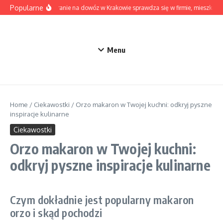
Przejdź do treści
Popularne
Kiedy pranie na dowóz w Krakowie sprawdza się w firmie, mieszkaniu
Menu
Home
/
Ciekawostki
/
Orzo makaron w Twojej kuchni: odkryj pyszne
inspiracje kulinarne
Ciekawostki
Orzo makaron w Twojej kuchni:
odkryj pyszne inspiracje kulinarne
Czym dokładnie jest popularny makaron
orzo i skąd pochodzi