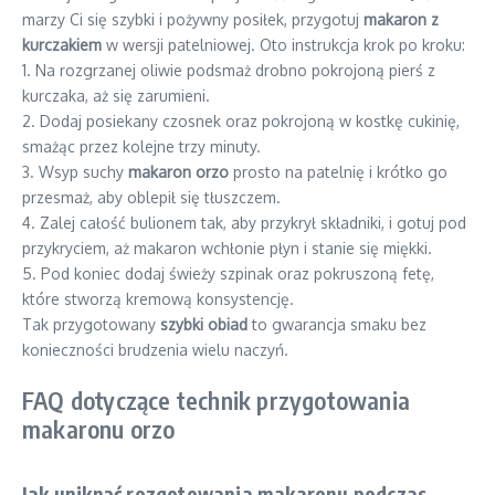
marzy Ci się szybki i pożywny posiłek, przygotuj
makaron z
kurczakiem
w wersji patelniowej. Oto instrukcja krok po kroku:
1. Na rozgrzanej oliwie podsmaż drobno pokrojoną pierś z
kurczaka, aż się zarumieni.
2. Dodaj posiekany czosnek oraz pokrojoną w kostkę cukinię,
smażąc przez kolejne trzy minuty.
3. Wsyp suchy
makaron orzo
prosto na patelnię i krótko go
przesmaż, aby oblepił się tłuszczem.
4. Zalej całość bulionem tak, aby przykrył składniki, i gotuj pod
przykryciem, aż makaron wchłonie płyn i stanie się miękki.
5. Pod koniec dodaj świeży szpinak oraz pokruszoną fetę,
które stworzą kremową konsystencję.
Tak przygotowany
szybki obiad
to gwarancja smaku bez
konieczności brudzenia wielu naczyń.
FAQ dotyczące technik przygotowania
makaronu orzo
Jak uniknąć rozgotowania makaronu podczas