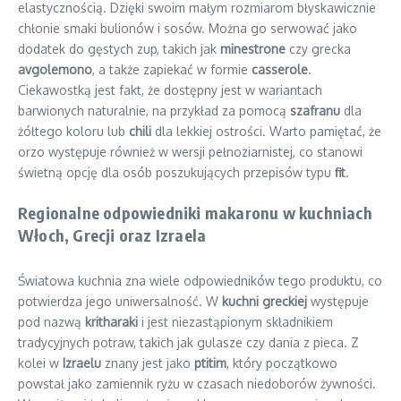
elastycznością. Dzięki swoim małym rozmiarom błyskawicznie
chłonie smaki bulionów i sosów. Można go serwować jako
dodatek do gęstych zup, takich jak
minestrone
czy grecka
avgolemono
, a także zapiekać w formie
casserole
.
Ciekawostką jest fakt, że dostępny jest w wariantach
barwionych naturalnie, na przykład za pomocą
szafranu
dla
żółtego koloru lub
chili
dla lekkiej ostrości. Warto pamiętać, że
orzo występuje również w wersji pełnoziarnistej, co stanowi
świetną opcję dla osób poszukujących przepisów typu
fit
.
Regionalne odpowiedniki makaronu w kuchniach
Włoch, Grecji oraz Izraela
Światowa kuchnia zna wiele odpowiedników tego produktu, co
potwierdza jego uniwersalność. W
kuchni greckiej
występuje
pod nazwą
kritharaki
i jest niezastąpionym składnikiem
tradycyjnych potraw, takich jak gulasze czy dania z pieca. Z
kolei w
Izraelu
znany jest jako
ptitim
, który początkowo
powstał jako zamiennik ryżu w czasach niedoborów żywności.