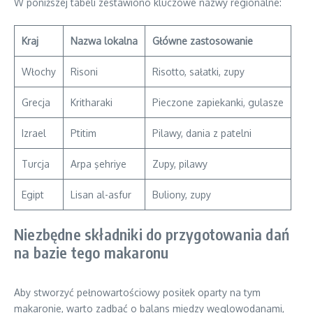
W poniższej tabeli zestawiono kluczowe nazwy regionalne:
Kraj
Nazwa lokalna
Główne zastosowanie
Włochy
Risoni
Risotto, sałatki, zupy
Grecja
Kritharaki
Pieczone zapiekanki, gulasze
Izrael
Ptitim
Pilawy, dania z patelni
Turcja
Arpa şehriye
Zupy, pilawy
Egipt
Lisan al-asfur
Buliony, zupy
Niezbędne składniki do przygotowania dań
na bazie tego makaronu
Aby stworzyć pełnowartościowy posiłek oparty na tym
makaronie, warto zadbać o balans między węglowodanami,