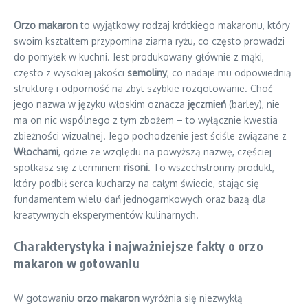
Orzo makaron
to wyjątkowy rodzaj krótkiego makaronu, który
swoim kształtem przypomina ziarna ryżu, co często prowadzi
do pomyłek w kuchni. Jest produkowany głównie z mąki,
często z wysokiej jakości
semoliny
, co nadaje mu odpowiednią
strukturę i odporność na zbyt szybkie rozgotowanie. Choć
jego nazwa w języku włoskim oznacza
jęczmień
(barley), nie
ma on nic wspólnego z tym zbożem – to wyłącznie kwestia
zbieżności wizualnej. Jego pochodzenie jest ściśle związane z
Włochami
, gdzie ze względu na powyższą nazwę, częściej
spotkasz się z terminem
risoni
. To wszechstronny produkt,
który podbił serca kucharzy na całym świecie, stając się
fundamentem wielu dań jednogarnkowych oraz bazą dla
kreatywnych eksperymentów kulinarnych.
Charakterystyka i najważniejsze fakty o orzo
makaron w gotowaniu
W gotowaniu
orzo makaron
wyróżnia się niezwykłą