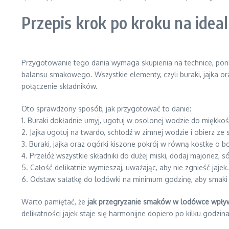
Przepis krok po kroku na ide
Przygotowanie tego dania wymaga skupienia na technice, po
balansu smakowego. Wszystkie elementy, czyli buraki, jajka o
połączenie składników.
Oto sprawdzony sposób, jak przygotować to danie:
1. Buraki dokładnie umyj, ugotuj w osolonej wodzie do miękkości
2. Jajka ugotuj na twardo, schłodź w zimnej wodzie i obierz ze 
3. Buraki, jajka oraz ogórki kiszone pokrój w równą kostkę o 
4. Przełóż wszystkie składniki do dużej miski, dodaj majonez, só
5. Całość delikatnie wymieszaj, uważając, aby nie zgnieść jajek.
6. Odstaw sałatkę do lodówki na minimum godzinę, aby smaki s
Warto pamiętać, że
jak przegryzanie smaków w lodówce wpływ
delikatności jajek staje się harmonijne dopiero po kilku godz