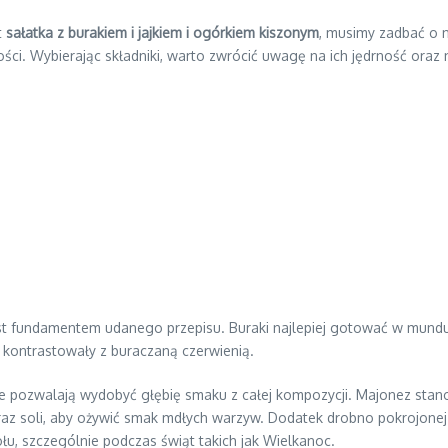
t
sałatka z burakiem i jajkiem i ogórkiem kiszonym
, musimy zadbać o 
ści. Wybierając składniki, warto zwrócić uwagę na ich jędrność oraz
 fundamentem udanego przepisu. Buraki najlepiej gotować w mundurk
e kontrastowały z buraczaną czerwienią.
pozwalają wydobyć głębię smaku z całej kompozycji. Majonez stanow
 soli, aby ożywić smak mdłych warzyw. Dodatek drobno pokrojonej ceb
łu, szczególnie podczas świąt takich jak Wielkanoc.