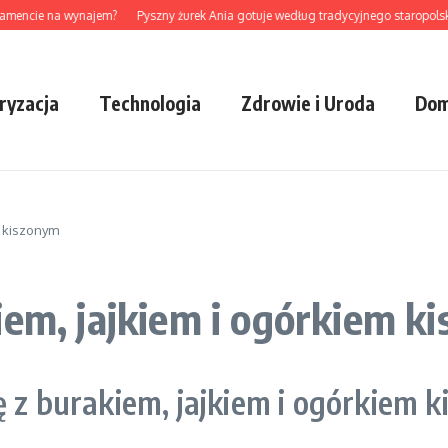
encie na wynajem?
Pyszny żurek Ania gotuje według tradycyjnego staropolskieg
ryzacja
Technologia
Zdrowie i Uroda
Dom
m kiszonym
iem, jajkiem i ogórkiem k
ę z burakiem, jajkiem i ogórkiem 