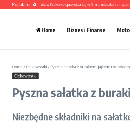
Przejdź do treści
Popularne
Kiedy pranie na dowóz w Krakowie sprawdza się w firmie, mieszkaniu i apartam
Home
Biznes i Finanse
Moto
Home
/
Ciekawostki
/
Pyszna sałatka z burakiem, jajkiem i ogórkie
Ciekawostki
Pyszna sałatka z burak
Niezbędne składniki na sałatk