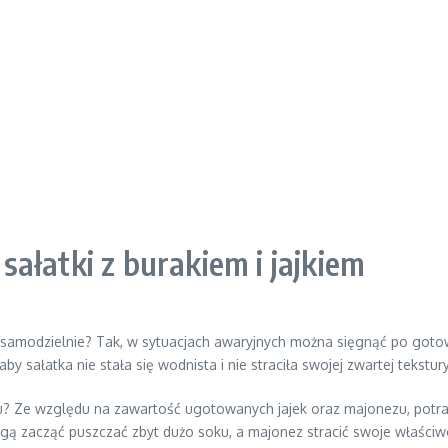
ałatki z burakiem i jajkiem
odzielnie? Tak, w sytuacjach awaryjnych można sięgnąć po gotowe b
y sałatka nie stała się wodnista i nie straciła swojej zwartej tekstury
? Ze względu na zawartość ugotowanych jajek oraz majonezu, potr
mogą zacząć puszczać zbyt dużo soku, a majonez stracić swoje właści