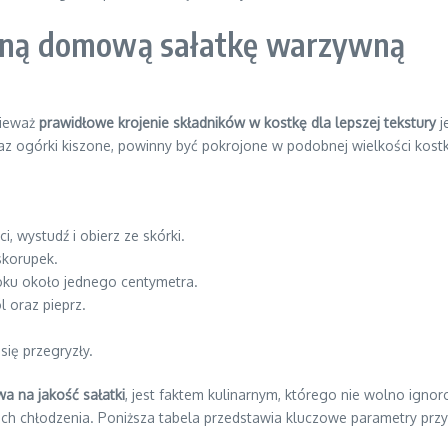
alną domową sałatkę warzywną
nieważ
prawidłowe krojenie składników w kostkę dla lepszej tekstury
j
raz ogórki kiszone, powinny być pokrojone w podobnej wielkości kostk
, wystudź i obierz ze skórki.
skorupek.
boku około jednego centymetra.
l oraz pieprz.
ię przegryzły.
a na jakość sałatki
, jest faktem kulinarnym, którego nie wolno ign
inach chłodzenia. Poniższa tabela przedstawia kluczowe parametry pr