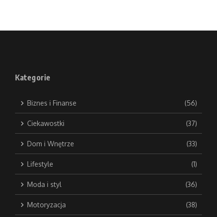
Kategorie
Biznes i Finanse
(56)
Ciekawostki
(37)
Dom i Wnętrze
(33)
Lifestyle
(1)
Moda i styl
(36)
Motoryzacja
(38)