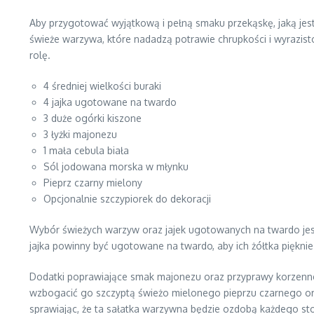
Aby przygotować wyjątkową i pełną smaku przekąskę, jaką jes
świeże warzywa, które nadadzą potrawie chrupkości i wyrazisto
rolę.
4 średniej wielkości buraki
4 jajka ugotowane na twardo
3 duże ogórki kiszone
3 łyżki majonezu
1 mała cebula biała
Sól jodowana morska w młynku
Pieprz czarny mielony
Opcjonalnie szczypiorek do dekoracji
Wybór świeżych warzyw oraz jajek ugotowanych na twardo jest
jajka powinny być ugotowane na twardo, aby ich żółtka piękni
Dodatki poprawiające smak majonezu oraz przyprawy korzenne 
wzbogacić go szczyptą świeżo mielonego pieprzu czarnego oraz
sprawiając, że ta sałatka warzywna będzie ozdobą każdego sto