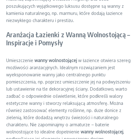
poszukujących wyjątkowego luksusu dostępne są wanny z
kamienia naturalnego, np. marmuru, które dodają łazience
niezwykłego charakteru i prestiżu.
Aranżacja Łazienki z Wanną Wolnostojącą –
Inspiracje i Pomysły
Umieszczenie
wanny wolnostojącej
w łazience otwiera szereg
możliwości aranżacyjnych. Idealnym rozwiązaniem jest
wyeksponowanie wanny jako centralnego punktu
pomieszczenia, np. poprzez umieszczenie jej na podwyższeniu
lub ustawienie na tle dekoracyjnej ściany. Dodatkowo, warto
zadbać o odpowiednie oświetlenie, które podkreśli walory
estetyczne wanny i stworzy relaksującą atmosferę. Można
również zastosować elementy roślinne, np. duże donice z
zielenią, które dodadzą wnętrzu świeżości i naturalnego
charakteru. Nie zapominajmy o armaturze – baterie
wolnostojące to idealne dopełnienie
wanny wolnostojącej
,
podkreślające jej elegancję i nowoczesny design.