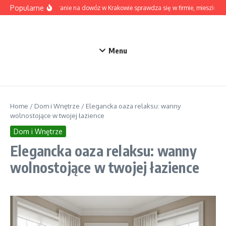
Przejdź do treści
Popularne
Kiedy pranie na dowóz w Krakowie sprawdza się w firmie, mieszkaniu
Menu
Home
/
Dom i Wnętrze
/
Elegancka oaza relaksu: wanny
wolnostojące w twojej łazience
Dom i Wnętrze
Elegancka oaza relaksu: wanny
wolnostojące w twojej łazience