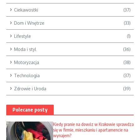
Ciekawostki
(37)
Dom i Wnętrze
(33)
Lifestyle
(1)
Moda i styl
(36)
Motoryzacja
(38)
Technologia
(37)
Zdrowie i Uroda
(39)
Polecane posty
Kiedy pranie na dowóz w Krakowie sprawdza
się w firmie, mieszkaniu i apartamencie na
wynajem?