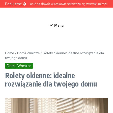
Przejdź do treści
Popularne
Kiedy pranie na dowóz w Krakowie sprawdza się w firmie, mieszkaniu
Menu
Home
/
Dom i Wnętrze
/
Rolety okienne: idealne rozwiązanie dla
twojego domu
Dom i Wnętrze
Rolety okienne: idealne
rozwiązanie dla twojego domu