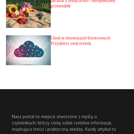
Jak dbać o urodę latem – kompleksowy
przewodnik
Cloud w innowacjach biznesowych:
Przyspiesz swój rozwój
Nasz portal to miejsce stworzone z myślą o
czytelnikach, którzy cenią sobie rzetelne informacje,
inspirujące treści i praktyczną wiedzę. Każdy artykuł to