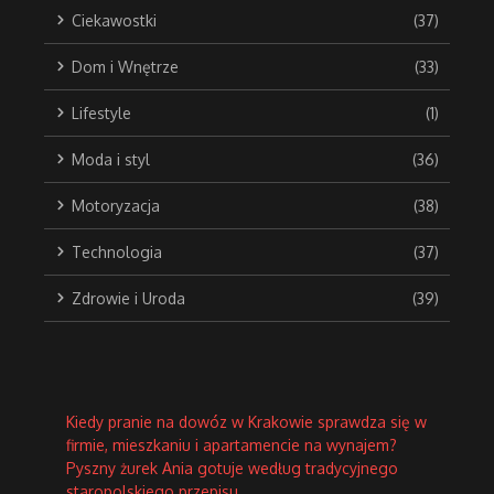
Ciekawostki
(37)
Dom i Wnętrze
(33)
Lifestyle
(1)
Moda i styl
(36)
Motoryzacja
(38)
Technologia
(37)
Zdrowie i Uroda
(39)
Kiedy pranie na dowóz w Krakowie sprawdza się w
firmie, mieszkaniu i apartamencie na wynajem?
Pyszny żurek Ania gotuje według tradycyjnego
staropolskiego przepisu