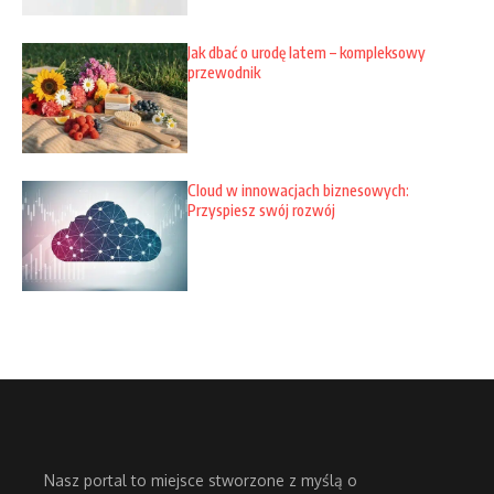
Jak dbać o urodę latem – kompleksowy
przewodnik
Cloud w innowacjach biznesowych:
Przyspiesz swój rozwój
Nasz portal to miejsce stworzone z myślą o