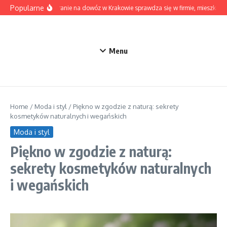
Przejdź do treści
Popularne
Kiedy pranie na dowóz w Krakowie sprawdza się w firmie, mieszkaniu
Menu
Home
/
Moda i styl
/
Piękno w zgodzie z naturą: sekrety
kosmetyków naturalnych i wegańskich
Moda i styl
Piękno w zgodzie z naturą:
sekrety kosmetyków naturalnych
i wegańskich