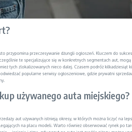
rt?
to przypomina przeczesywanie dżungli ogłoszeń. Kluczem do sukcesu 
zczególnie te specjalizujące się w konkretnych segmentach aut, mog
nież tych zlokalizowanych nieco dalej. Czasem podróż kilkadziesiąt 
ie odwiedzać popularne serwisy ogłoszeniowe, gdzie prywatni sprzeda
ny.
zakup używanego auta miejskiego?
rzedaży aut używanych istnieją okresy, w których można liczyć na lep
alegających na placu modeli. Warto również obserwować rynek po ta