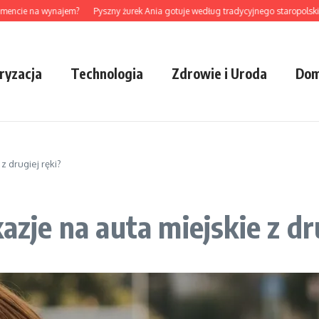
e na wynajem?
Pyszny żurek Ania gotuje według tradycyjnego staropolskiego pr
ryzacja
Technologia
Zdrowie i Uroda
Dom
z drugiej ręki?
azje na auta miejskie z dr