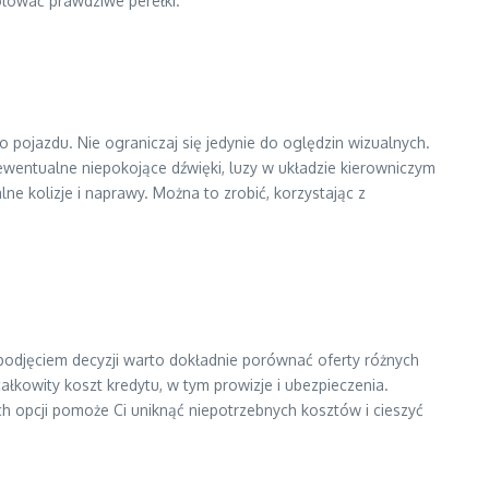
olować prawdziwe perełki.
pojazdu. Nie ograniczaj się jedynie do oględzin wizualnych.
wentualne niepokojące dźwięki, luzy w układzie kierowniczym
e kolizje i naprawy. Można to zrobić, korzystając z
 podjęciem decyzji warto dokładnie porównać oferty różnych
całkowity koszt kredytu, w tym prowizje i ubezpieczenia.
h opcji pomoże Ci uniknąć niepotrzebnych kosztów i cieszyć