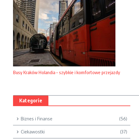
Busy Kraków Holandia – szybkie i komfortowe przejazdy
Kategorie
Biznes i Finanse
(56)
Ciekawostki
(37)