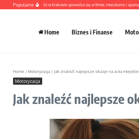
Przejdź do treści
Popularne
edy pranie na dowóz w Krakowie sprawdza się w firmie, mieszkaniu i apartamenci
Home
Biznes i Finanse
Moto
Home
/
Motoryzacja
/
Jak znaleźć najlepsze okazje na auta miejskie 
Motoryzacja
Jak znaleźć najlepsze ok