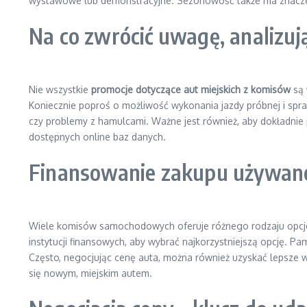
wystawowe lub demonstracyjne. Sezonowość także ma znaczenie
Na co zwrócić uwagę, analizują
Nie wszystkie
promocje dotyczące aut miejskich z komisów
są 
Koniecznie poproś o możliwość wykonania jazdy próbnej i spr
czy problemy z hamulcami. Ważne jest również, aby dokładnie p
dostępnych online baz danych.
Finansowanie zakupu używane
Wiele komisów samochodowych oferuje różnego rodzaju opcje fi
instytucji finansowych, aby wybrać najkorzystniejszą opcję. Pa
Często, negocjując cenę auta, można również uzyskać lepsze 
się nowym, miejskim autem.