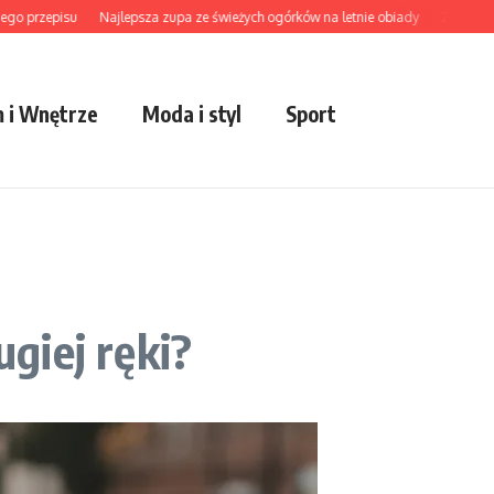
zepisu
Najlepsza zupa ze świeżych ogórków na letnie obiady
Zupa wonton jak
 i Wnętrze
Moda i styl
Sport
ugiej ręki?