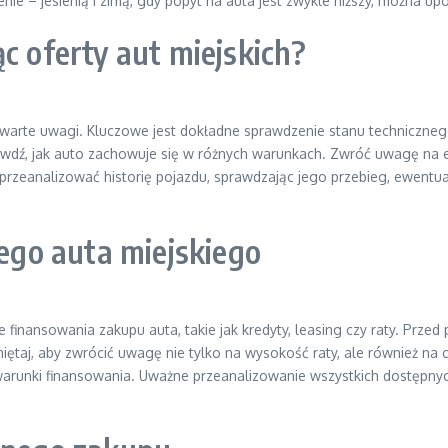
 – jesienią i zimą, gdy popyt na auta jest zwykle niższy, można up
c oferty aut miejskich?
warte uwagi. Kluczowe jest dokładne sprawdzenie stanu technicznego 
awdź, jak auto zachowuje się w różnych warunkach. Zwróć uwagę na e
rzeanalizować historię pojazdu, sprawdzając jego przebieg, ewentualn
go auta miejskiego
nansowania zakupu auta, takie jak kredyty, leasing czy raty. Przed
miętaj, aby zwrócić uwagę nie tylko na wysokość raty, ale również na 
warunki finansowania. Uważne przeanalizowanie wszystkich dostępnyc