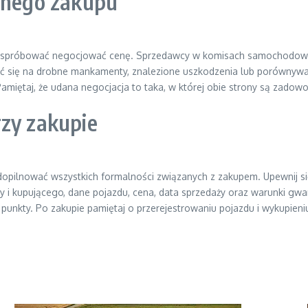
danego zakupu
rto spróbować negocjować cenę. Sprzedawcy w komisach samochodowy
ać się na drobne mankamenty, znalezione uszkodzenia lub porównywać
iętaj, że udana negocjacja to taka, w której obie strony są zadowo
rzy zakupie
 dopilnować wszystkich formalności związanych z zakupem. Upewnij s
cy i kupującego, dane pojazdu, cena, data sprzedaży oraz warunki gwa
jej punkty. Po zakupie pamiętaj o przerejestrowaniu pojazdu i wykupien