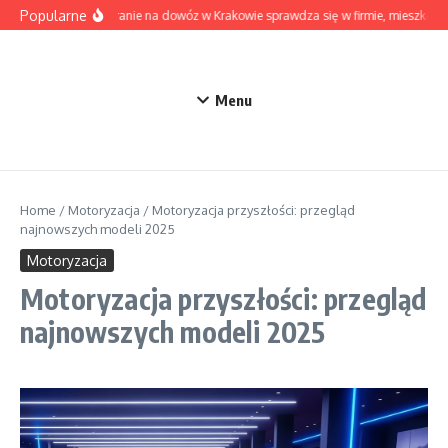
Przejdź do treści
Popularne
Kiedy pranie na dowóz w Krakowie sprawdza się w firmie, mieszkaniu
Menu
Home
/
Motoryzacja
/
Motoryzacja przyszłości: przegląd
najnowszych modeli 2025
Motoryzacja
Motoryzacja przyszłości: przegląd
najnowszych modeli 2025