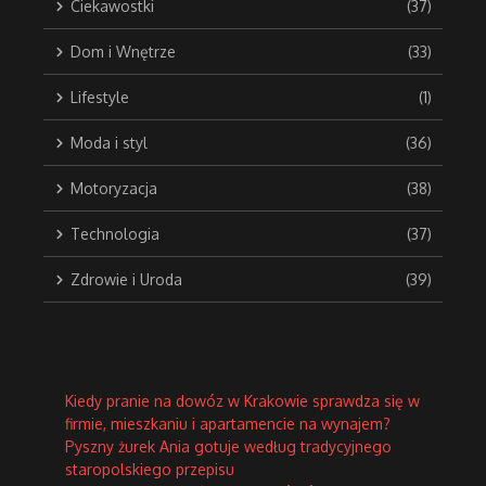
Ciekawostki
(37)
Dom i Wnętrze
(33)
Lifestyle
(1)
Moda i styl
(36)
Motoryzacja
(38)
Technologia
(37)
Zdrowie i Uroda
(39)
Kiedy pranie na dowóz w Krakowie sprawdza się w
firmie, mieszkaniu i apartamencie na wynajem?
Pyszny żurek Ania gotuje według tradycyjnego
staropolskiego przepisu