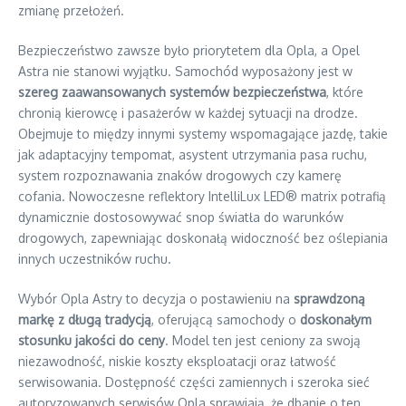
zmianę przełożeń.
Bezpieczeństwo zawsze było priorytetem dla Opla, a Opel
Astra nie stanowi wyjątku. Samochód wyposażony jest w
szereg zaawansowanych systemów bezpieczeństwa
, które
chronią kierowcę i pasażerów w każdej sytuacji na drodze.
Obejmuje to między innymi systemy wspomagające jazdę, takie
jak adaptacyjny tempomat, asystent utrzymania pasa ruchu,
system rozpoznawania znaków drogowych czy kamerę
cofania. Nowoczesne reflektory IntelliLux LED® matrix potrafią
dynamicznie dostosowywać snop światła do warunków
drogowych, zapewniając doskonałą widoczność bez oślepiania
innych uczestników ruchu.
Wybór Opla Astry to decyzja o postawieniu na
sprawdzoną
markę z długą tradycją
, oferującą samochody o
doskonałym
stosunku jakości do ceny
. Model ten jest ceniony za swoją
niezawodność, niskie koszty eksploatacji oraz łatwość
serwisowania. Dostępność części zamiennych i szeroka sieć
autoryzowanych serwisów Opla sprawiają, że dbanie o ten