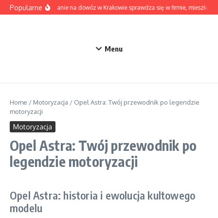
Przejdź do treści
Popularne
Kiedy pranie na dowóz w Krakowie sprawdza się w firmie, mieszkaniu
Menu
Home
/
Motoryzacja
/
Opel Astra: Twój przewodnik po legendzie
motoryzacji
Motoryzacja
Opel Astra: Twój przewodnik po
legendzie motoryzacji
Opel Astra: historia i ewolucja kultowego
modelu