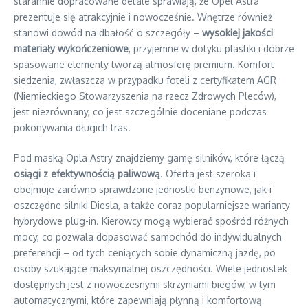
starannie dopracowane detale sprawiają, że Opel Astra
prezentuje się atrakcyjnie i nowocześnie. Wnętrze również
stanowi dowód na dbałość o szczegóły –
wysokiej jakości
materiały wykończeniowe
, przyjemne w dotyku plastiki i dobrze
spasowane elementy tworzą atmosferę premium. Komfort
siedzenia, zwłaszcza w przypadku foteli z certyfikatem AGR
(Niemieckiego Stowarzyszenia na rzecz Zdrowych Pleców),
jest niezrównany, co jest szczególnie doceniane podczas
pokonywania długich tras.
Pod maską Opla Astry znajdziemy gamę silników, które łączą
osiągi z efektywnością paliwową
. Oferta jest szeroka i
obejmuje zarówno sprawdzone jednostki benzynowe, jak i
oszczędne silniki Diesla, a także coraz popularniejsze warianty
hybrydowe plug-in. Kierowcy mogą wybierać spośród różnych
mocy, co pozwala dopasować samochód do indywidualnych
preferencji – od tych ceniących sobie dynamiczną jazdę, po
osoby szukające maksymalnej oszczędności. Wiele jednostek
dostępnych jest z nowoczesnymi skrzyniami biegów, w tym
automatycznymi, które zapewniają płynną i komfortową