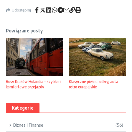
Udostępnij
Powiązane posty
Klasyczne piękno: odkryj auta
Busy Kraków Holandia – szybkie i
retro europejskie
komfortowe przejazdy
Kategorie
Biznes i Finanse
(56)