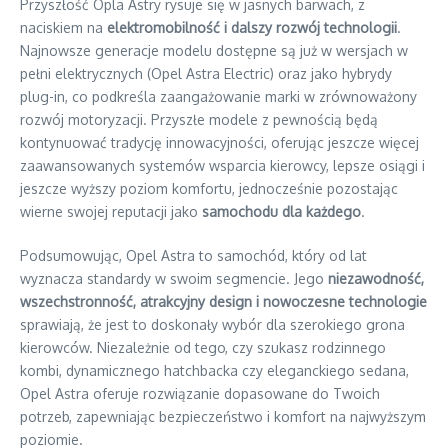
Przyszłość Opla Astry rysuje się w jasnych barwach, z
naciskiem na
elektromobilność i dalszy rozwój technologii
.
Najnowsze generacje modelu dostępne są już w wersjach w
pełni elektrycznych (Opel Astra Electric) oraz jako hybrydy
plug-in, co podkreśla zaangażowanie marki w zrównoważony
rozwój motoryzacji. Przyszłe modele z pewnością będą
kontynuować tradycję innowacyjności, oferując jeszcze więcej
zaawansowanych systemów wsparcia kierowcy, lepsze osiągi i
jeszcze wyższy poziom komfortu, jednocześnie pozostając
wierne swojej reputacji jako
samochodu dla każdego
.
Podsumowując, Opel Astra to samochód, który od lat
wyznacza standardy w swoim segmencie. Jego
niezawodność,
wszechstronność, atrakcyjny design i nowoczesne technologie
sprawiają, że jest to doskonały wybór dla szerokiego grona
kierowców. Niezależnie od tego, czy szukasz rodzinnego
kombi, dynamicznego hatchbacka czy eleganckiego sedana,
Opel Astra oferuje rozwiązanie dopasowane do Twoich
potrzeb, zapewniając bezpieczeństwo i komfort na najwyższym
poziomie.