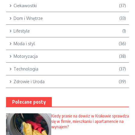
Ciekawostki
(37)
Dom i Wnętrze
(33)
Lifestyle
(1)
Moda i styl
(36)
Motoryzacja
(38)
Technologia
(37)
Zdrowie i Uroda
(39)
Polecane posty
Kiedy pranie na dowóz w Krakowie sprawdza
się w firmie, mieszkaniu i apartamencie na
wynajem?