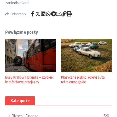
zaniedbaniami.
Udostępnij
Powiązane posty
Klasyczne piękno: odkryj auta
Busy Kraków Holandia – szybkie i
retro europejskie
komfortowe przejazdy
Kategorie
Biznes i Finanse
(56)