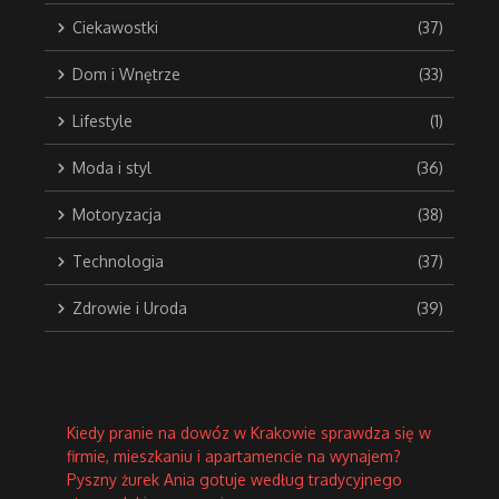
Ciekawostki
(37)
Dom i Wnętrze
(33)
Lifestyle
(1)
Moda i styl
(36)
Motoryzacja
(38)
Technologia
(37)
Zdrowie i Uroda
(39)
Kiedy pranie na dowóz w Krakowie sprawdza się w
firmie, mieszkaniu i apartamencie na wynajem?
Pyszny żurek Ania gotuje według tradycyjnego