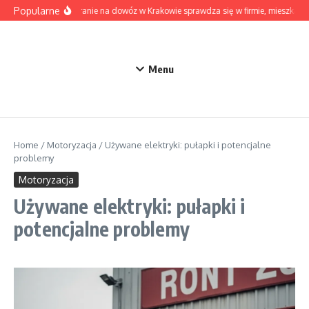
Przejdź do treści
Popularne
Kiedy pranie na dowóz w Krakowie sprawdza się w firmie, mieszkaniu
Menu
Home
/
Motoryzacja
/
Używane elektryki: pułapki i potencjalne
problemy
Motoryzacja
Używane elektryki: pułapki i
potencjalne problemy