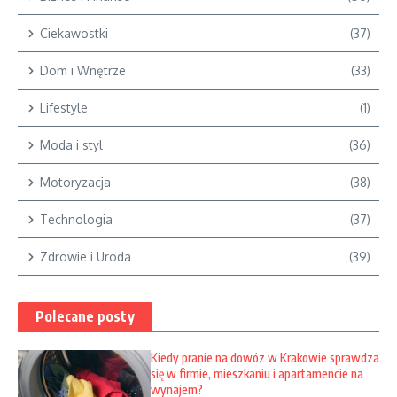
Ciekawostki
(37)
Dom i Wnętrze
(33)
Lifestyle
(1)
Moda i styl
(36)
Motoryzacja
(38)
Technologia
(37)
Zdrowie i Uroda
(39)
Polecane posty
Kiedy pranie na dowóz w Krakowie sprawdza
się w firmie, mieszkaniu i apartamencie na
wynajem?