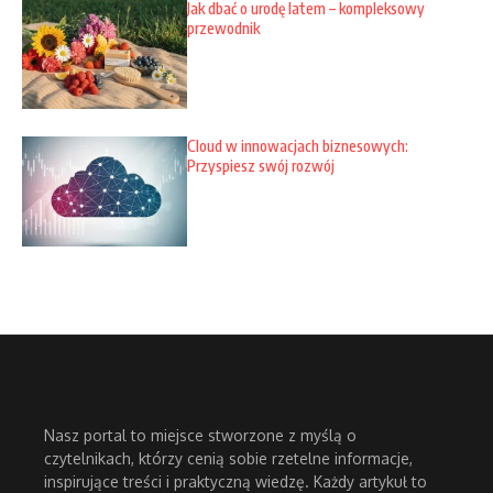
Jak dbać o urodę latem – kompleksowy
przewodnik
Cloud w innowacjach biznesowych:
Przyspiesz swój rozwój
Nasz portal to miejsce stworzone z myślą o
czytelnikach, którzy cenią sobie rzetelne informacje,
inspirujące treści i praktyczną wiedzę. Każdy artykuł to